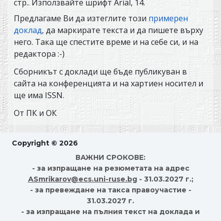
стр.. Използвайте шрифт Arial, 14.
Предлагаме Ви да изтеглите този
примерен
доклад
, да маркирате текста и да пишете върху
него. Така ще спестите време и на себе си, и на
редактора :-)
Сборникът с доклади ще бъде публикуван в
сайта на конференцията и на хартиен носител и
ще има ISSN.
От ПК и ОК
Copyright © 2026
ВАЖНИ СРОКОВЕ:
- за изпращане на резюметата на адрес
ASmrikarov@ecs.uni-ruse.bg
- 31.03.2027 г.;
- за превеждане на такса правоучастие -
31.03.2027 г.
- за изпращане на пълния текст на доклада и