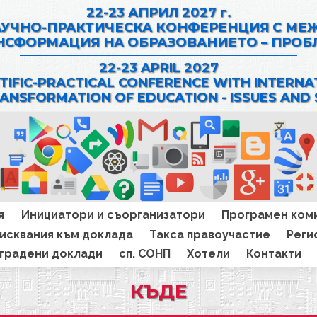
22-23 АПРИЛ 2027 г.
АУЧНО-ПРАКТИЧЕСКА КОНФЕРЕНЦИЯ С МЕ
НСФОРМАЦИЯ НА ОБРАЗОВАНИЕТО – ПРОБ
22-23 APRIL 2027
NTIFIC-PRACTICAL CONFERENCE WITH INTERNA
RANSFORMATION OF EDUCATION - ISSUES AND
я
Инициатори и съорганизатори
Програмен ком
исквания към доклада
Такса правоучастие
Реги
градени доклади
сп. СОНП
Хотели
Контакти
КЪДЕ